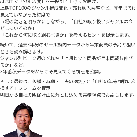
AI活用で「分析深度」を一段引き上げてお届け。
上期TOP100のジャンル構成変化・売れ筋入替率など、昨年までは
見えていなかった粒度で
市場の動きを明らかにしながら、「自社の取り扱いジャンルは今
どこにいるのか」
「これから何に取り組むべきか」を考えるヒントを提示します。
続いて、過去3年分のセール動向データから年末商戦の予兆と狙い
どきを読み解きます。
ジャンル別ピーク週のずれや「上期ヒット商品が年末商戦も伸び
るか」など、
3年蓄積データだからこそ見えてくる視点を公開。
そして最後は、規模・時期・工夫の3観点で「自社の年末商戦に変
換する」フレームを提示。
明日から自社の販促計画に落とし込める実務視点でお話しします。