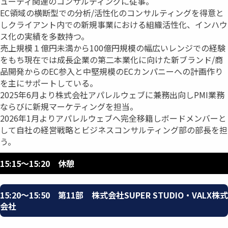
ューティ関連のコンサルティングに従事。
EC領域の横断型での分析/活性化のコンサルティングを得意と
しクライアント内での新規事業における組織活性化、インハウ
ス化の実績を多数持つ。
売上規模１億円未満から100億円規模の幅広いレンジでの経験
をもち現在では成長企業の第二本業化に向けた新ブランド/商
品開発からのEC参入と中堅規模のECカンパニーへの計画作り
を主にサポートしている。
2025年6月より株式会社アパレルウェブに兼務出向しPMI業務
ならびに新規マーケティングを担当。
2026年1月よりアパレルウェブへ完全移籍しボードメンバーと
して自社の経営戦略とビジネスコンサルティング部の部長を担
う。
15:15〜15:20 休憩
15:20〜15:50 第11部 株式会社SUPER STUDIO・VALX株式
会社