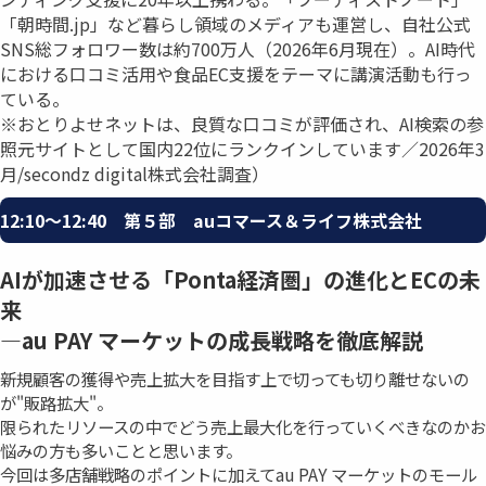
「朝時間.jp」など暮らし領域のメディアも運営し、自社公式
SNS総フォロワー数は約700万人（2026年6月現在）。AI時代
における口コミ活用や食品EC支援をテーマに講演活動も行っ
ている。
※おとりよせネットは、良質な口コミが評価され、AI検索の参
照元サイトとして国内22位にランクインしています／2026年3
月/secondz digital株式会社調査）
12:10〜12:40 第５部 auコマース＆ライフ株式会社
AIが加速させる「Ponta経済圏」の進化とECの未
来
―au PAY マーケットの成⻑戦略を徹底解説
新規顧客の獲得や売上拡大を目指す上で切っても切り離せないの
が"販路拡大"。
限られたリソースの中でどう売上最大化を行っていくべきなのかお
悩みの方も多いことと思います。
今回は多店舗戦略のポイントに加えてau PAY マーケットのモール