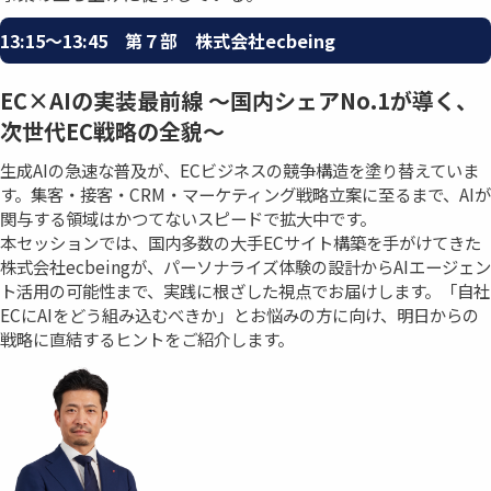
13:15〜13:45 第７部 株式会社ecbeing
EC×AIの実装最前線 ～国内シェアNo.1が導く、
次世代EC戦略の全貌～
生成AIの急速な普及が、ECビジネスの競争構造を塗り替えていま
す。集客・接客・CRM・マーケティング戦略立案に至るまで、AIが
関与する領域はかつてないスピードで拡大中です。
本セッションでは、国内多数の大手ECサイト構築を手がけてきた
株式会社ecbeingが、パーソナライズ体験の設計からAIエージェン
ト活用の可能性まで、実践に根ざした視点でお届けします。「自社
ECにAIをどう組み込むべきか」とお悩みの方に向け、明日からの
戦略に直結するヒントをご紹介します。