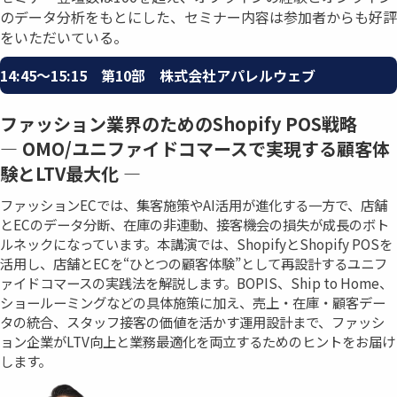
のデータ分析をもとにした、セミナー内容は参加者からも好評
をいただいている。
14:45〜15:15 第10部 株式会社アパレルウェブ
ファッション業界のためのShopify POS戦略
― OMO/ユニファイドコマースで実現する顧客体
験とLTV最大化 ―
ファッションECでは、集客施策やAI活用が進化する一方で、店舗
とECのデータ分断、在庫の非連動、接客機会の損失が成長のボト
ルネックになっています。本講演では、ShopifyとShopify POSを
活用し、店舗とECを“ひとつの顧客体験”として再設計するユニフ
ァイドコマースの実践法を解説します。BOPIS、Ship to Home、
ショールーミングなどの具体施策に加え、売上・在庫・顧客デー
タの統合、スタッフ接客の価値を活かす運用設計まで、ファッシ
ョン企業がLTV向上と業務最適化を両立するためのヒントをお届け
します。