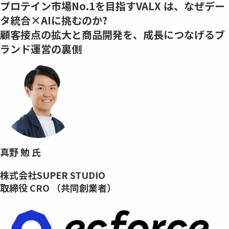
プロテイン市場No.1を目指すVALX は、なぜデー
タ統合×AIに挑むのか?
顧客接点の拡大と商品開発を、成⾧につなげるブ
ランド運営の裏側
真野 勉 氏
株式会社SUPER STUDIO
取締役 CRO （共同創業者）