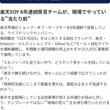
楽天SOY 6年連続受賞チームが、現場でやってい
る"当たり前"
楽天市場のショップ・オブ・ザ・イヤーを6年連続で受賞してい
る、ライフドリンクカンパニー。
強炭酸水「OZA SODA」をはじめとする自社ブランドで、楽天・
Amazon・メルカリショップス・Yahoo!など7モール＋自社サイト
を横断展開し、年商数十億円規模の売上をわずか10人のEC事業部
で運用しています。
「人もリソースも足りない中で、どうやって多モールを回している
のか？」
「楽天で勝ち続けながら、他モールにどう順番で広げていったの
か？」
「現場担当者にどこまで裁量を渡せば、運営は止まらず加速する
のか？」
楽天を主戦場にしている出店者様が抱える共通のお悩みに対し
て、テンプレートではない""現場の答え""をお持ち帰りいただけま
す。