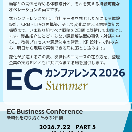
顧客との関係を深める
体験設計
と、それを支える
持続可能な
オペレーション
の両立です。
本カンファレンスでは、自社データを核としたAIによる体験
設計、CRM・LTVの再構築、そして変化に耐える供給体制の
構築まで、いま取り組むべき戦略を2日間に凝縮してお届けし
ます。製品紹介にとどまらない
課題解決型の事例・対談
を中
心に、改善プロセスや意思決定の背景、KPI設計まで踏み込
み、明日から現場で実装できる形に落とし込みます。
変化が加速するこの夏、次世代のコマースの在り方を、登壇
企業の実践知とともに共に探求する場を提供します。
EC Business Conference
新時代を切り拓くための2日間