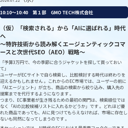
2026.07.22
10:10〜10:40 第１部 GMO TECH株式会社
（仮）「検索される」から「AIに選ばれる」時代
へ
〜特許技術から読み解くエージェンティックコマ
ースと次世代SEO（AEO）戦略〜
「予算3万円で、今の季節に合うジャケットを探して買っておい
て」
ユーザーがECサイトで自ら検索し、比較検討する時代は終わりを
迎えるかもしれません 。これからのEC市場では、ユーザーの前に
「AIエージェント」が立ち、商品の検索から絞り込み、購入先の
提案までを代行するようになります 。
つまり、EC事業者が生き残るための最初の関門は、検索順位では
なく「AIの比較候補リストに入れるかどうか」です 。どれほど優
れた商品であっても、AIに見つけてもらえなければ、市場に存在し
ないも同然になってしまうのです 。
本セッションでは、AI時代のECにおける最重要ファクターである