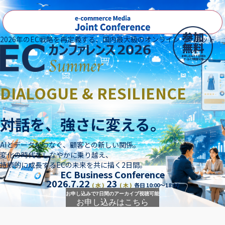
2026年のEC戦略を再定義する、国内最大級のオンライン・サミット
DIALOGUE & RESILIENCE
対話を、強さに変える。
AIとデータがつなぐ、顧客との新しい関係。
変化の時代をしなやかに乗り越え、
持続的に成長するECの未来を共に描く2日間。
EC Business Conference
2026.7.22
23
( 水 )
( 木 )
各日 10:00～18:00
お申し込みで
7日間のアーカイブ視聴可能
お申し込みはこちら