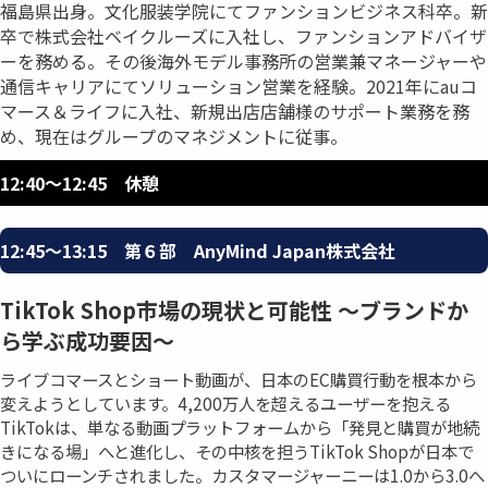
福島県出身。文化服装学院にてファンションビジネス科卒。新
卒で株式会社ベイクルーズに入社し、ファンションアドバイザ
ーを務める。その後海外モデル事務所の営業兼マネージャーや
通信キャリアにてソリューション営業を経験。2021年にauコ
マース＆ライフに入社、新規出店店舗様のサポート業務を務
め、現在はグループのマネジメントに従事。
12:40〜12:45 休憩
12:45〜13:15 第６部 AnyMind Japan株式会社
TikTok Shop市場の現状と可能性 〜ブランドか
ら学ぶ成功要因〜
ライブコマースとショート動画が、日本のEC購買行動を根本から
変えようとしています。4,200万人を超えるユーザーを抱える
TikTokは、単なる動画プラットフォームから「発見と購買が地続
きになる場」へと進化し、その中核を担うTikTok Shopが日本で
ついにローンチされました。カスタマージャーニーは1.0から3.0へ