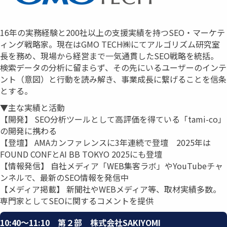
16年の実務経験と200社以上の支援実績を持つSEO・マーケテ
ィング戦略家。現在はGMO TECH㈱にてアルゴリズム研究室
長を務め、現場から経営まで一気通貫したSEO戦略を統括。
検索データの分析に留まらず、その先にいるユーザーのインテ
ント（意図）と行動を読み解き、事業成長に繋げることを信条
とする。
▼主な実績と活動
【開発】 SEO分析ツールとして高評価を得ている「tami-co」
の開発に携わる
【登壇】 AMAカンファレンスに3年連続で登壇 2025年は
FOUND CONFとAI BB TOKYO 2025にも登壇
【情報発信】 自社メディア「WEB集客ラボ」やYouTubeチャ
ンネルで、最新のSEO情報を発信中
【メディア掲載】 新聞社やWEBメディア等、取材実績多数。
専門家としてSEOに関するコメントを提供
10:40〜11:10 第２部 株式会社SAKIYOMI