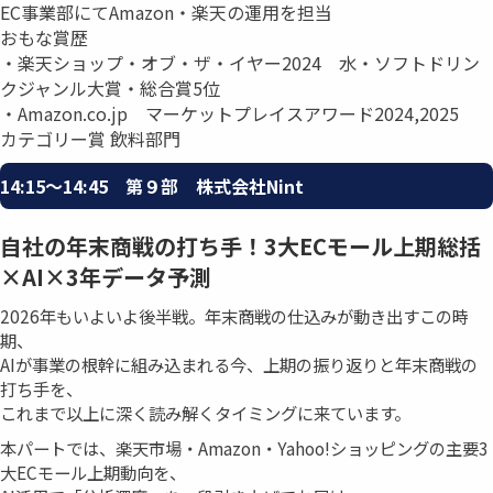
EC事業部にてAmazon・楽天の運用を担当
おもな賞歴
・楽天ショップ・オブ・ザ・イヤー2024 水・ソフトドリン
クジャンル大賞・総合賞5位
・Amazon.co.jp マーケットプレイスアワード2024,2025
カテゴリー賞 飲料部門
14:15〜14:45 第９部 株式会社Nint
自社の年末商戦の打ち手！3大ECモール上期総括
×AI×3年データ予測
2026年もいよいよ後半戦。年末商戦の仕込みが動き出すこの時
期、
AIが事業の根幹に組み込まれる今、上期の振り返りと年末商戦の
打ち手を、
これまで以上に深く読み解くタイミングに来ています。
本パートでは、楽天市場・Amazon・Yahoo!ショッピングの主要3
大ECモール上期動向を、