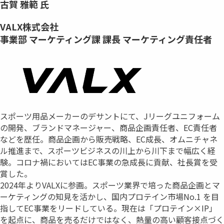
古賀 雅範 氏
VALX株式会社
事業部 マーケティング課 課長 マーケティング責任者
スポーツ用品メーカーのデサントにて、Jリーグユニフォーム
の開発、ブランドマネージャー、商品企画責任者、EC責任者
などを歴任。商品企画から販売戦略、EC成⾧、オムニチャネ
ル推進まで、スポーツビジネスの川上から川下まで幅広く経
験。コロナ禍においてはEC事業の急成⾧に貢献、社⾧賞を受
賞した。
2024年よりVALXに参画。スポーツ業界で培った商品企画とマ
ーケティングの知見を活かし、国内プロテイン市場No.1 を目
指してEC事業をリードしている。現在は「プロテイン×IP」
を起点に、商品を売るだけではなく、熱量の高い顧客接点づく