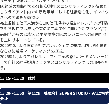
ューティ関連のコンサルティングに従事。
EC領域の横断型での分析/活性化のコンサルティングを得意と
しクライアント内での新規事業における組織活性化、インハウ
ス化の実績を多数持つ。
売上規模１億円未満から100億円規模の幅広いレンジでの経験
をもち現在では成長企業の第二本業化に向けた新ブランド/商
品開発からのEC参入と中堅規模のECカンパニーへの計画作り
を主にサポートしている。
2025年6月より株式会社アパレルウェブに兼務出向しPMI業務
ならびに新規マーケティングを担当。
2026年1月よりアパレルウェブへ完全移籍しボードメンバーと
して自社の経営戦略とビジネスコンサルティング部の部長を担
う。
15:15〜15:20 休憩
15:20〜15:50 第11部 株式会社SUPER STUDIO・VALX株式
会社