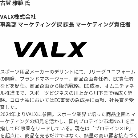
古賀 雅範 氏
VALX株式会社
事業部 マーケティング課 課長 マーケティング責任者
スポーツ用品メーカーのデサントにて、Jリーグユニフォーム
の開発、ブランドマネージャー、商品企画責任者、EC責任者
などを歴任。商品企画から販売戦略、EC成⾧、オムニチャネ
ル推進まで、スポーツビジネスの川上から川下まで幅広く経
験。コロナ禍においてはEC事業の急成⾧に貢献、社⾧賞を受
賞した。
2024年よりVALXに参画。スポーツ業界で培った商品企画とマ
ーケティングの知見を活かし、国内プロテイン市場No.1 を目
指してEC事業をリードしている。現在は「プロテイン×IP」
を起点に、商品を売るだけではなく、熱量の高い顧客接点づく