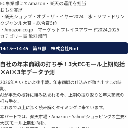
EC事業部にてAmazon・楽天の運用を担当
おもな賞歴
・楽天ショップ・オブ・ザ・イヤー2024 水・ソフトドリン
クジャンル大賞・総合賞5位
・Amazon.co.jp マーケットプレイスアワード2024,2025
カテゴリー賞 飲料部門
14:15〜14:45 第９部 株式会社Nint
自社の年末商戦の打ち手！3大ECモール上期総括
×AI×3年データ予測
2026年もいよいよ後半戦。年末商戦の仕込みが動き出すこの時
期、
AIが事業の根幹に組み込まれる今、上期の振り返りと年末商戦の
打ち手を、
これまで以上に深く読み解くタイミングに来ています。
本パートでは、楽天市場・Amazon・Yahoo!ショッピングの主要3
大ECモール上期動向を、