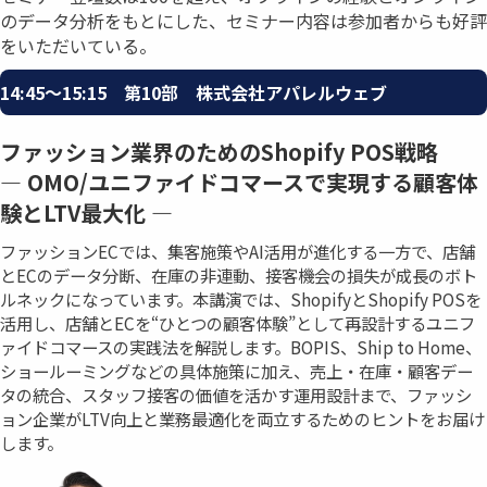
のデータ分析をもとにした、セミナー内容は参加者からも好評
をいただいている。
14:45〜15:15 第10部 株式会社アパレルウェブ
ファッション業界のためのShopify POS戦略
― OMO/ユニファイドコマースで実現する顧客体
験とLTV最大化 ―
ファッションECでは、集客施策やAI活用が進化する一方で、店舗
とECのデータ分断、在庫の非連動、接客機会の損失が成長のボト
ルネックになっています。本講演では、ShopifyとShopify POSを
活用し、店舗とECを“ひとつの顧客体験”として再設計するユニフ
ァイドコマースの実践法を解説します。BOPIS、Ship to Home、
ショールーミングなどの具体施策に加え、売上・在庫・顧客デー
タの統合、スタッフ接客の価値を活かす運用設計まで、ファッシ
ョン企業がLTV向上と業務最適化を両立するためのヒントをお届け
します。