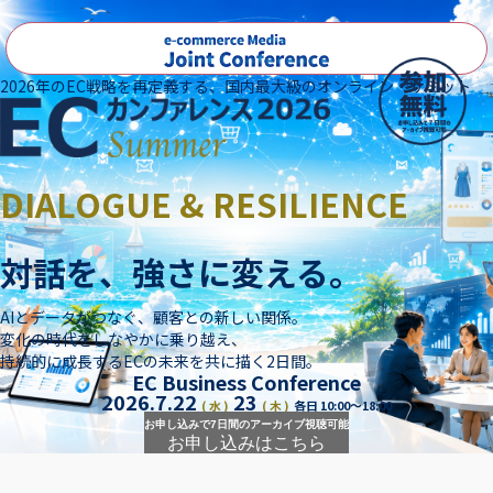
2026年のEC戦略を再定義する、国内最大級のオンライン・サミット
DIALOGUE & RESILIENCE
対話を、強さに変える。
AIとデータがつなぐ、顧客との新しい関係。
変化の時代をしなやかに乗り越え、
持続的に成長するECの未来を共に描く2日間。
EC Business Conference
2026.7.22
23
( 水 )
( 木 )
各日 10:00～18:00
お申し込みで
7日間のアーカイブ視聴可能
お申し込みはこちら