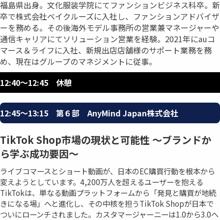
福島県出身。文化服装学院にてファンションビジネス科卒。新
卒で株式会社ベイクルーズに入社し、ファンションアドバイザ
ーを務める。その後海外モデル事務所の営業兼マネージャーや
通信キャリアにてソリューション営業を経験。2021年にauコ
マース＆ライフに入社、新規出店店舗様のサポート業務を務
め、現在はグループのマネジメントに従事。
12:40〜12:45 休憩
12:45〜13:15 第６部 AnyMind Japan株式会社
TikTok Shop市場の現状と可能性 〜ブランドか
ら学ぶ成功要因〜
ライブコマースとショート動画が、日本のEC購買行動を根本から
変えようとしています。4,200万人を超えるユーザーを抱える
TikTokは、単なる動画プラットフォームから「発見と購買が地続
きになる場」へと進化し、その中核を担うTikTok Shopが日本で
ついにローンチされました。カスタマージャーニーは1.0から3.0へ