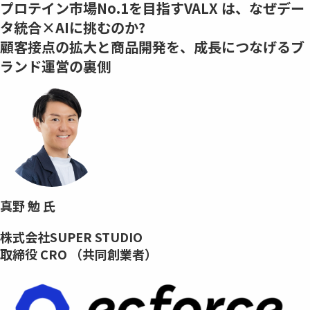
プロテイン市場No.1を目指すVALX は、なぜデー
タ統合×AIに挑むのか?
顧客接点の拡大と商品開発を、成⾧につなげるブ
ランド運営の裏側
真野 勉 氏
株式会社SUPER STUDIO
取締役 CRO （共同創業者）