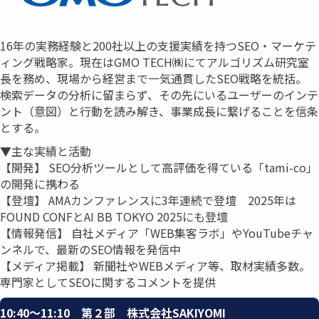
16年の実務経験と200社以上の支援実績を持つSEO・マーケテ
ィング戦略家。現在はGMO TECH㈱にてアルゴリズム研究室
長を務め、現場から経営まで一気通貫したSEO戦略を統括。
検索データの分析に留まらず、その先にいるユーザーのインテ
ント（意図）と行動を読み解き、事業成長に繋げることを信条
とする。
▼主な実績と活動
【開発】 SEO分析ツールとして高評価を得ている「tami-co」
の開発に携わる
【登壇】 AMAカンファレンスに3年連続で登壇 2025年は
FOUND CONFとAI BB TOKYO 2025にも登壇
【情報発信】 自社メディア「WEB集客ラボ」やYouTubeチャ
ンネルで、最新のSEO情報を発信中
【メディア掲載】 新聞社やWEBメディア等、取材実績多数。
専門家としてSEOに関するコメントを提供
10:40〜11:10 第２部 株式会社SAKIYOMI