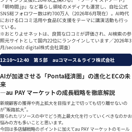
「朝時間.jp」など暮らし領域のメディアも運営し、自社公式
SNS総フォロワー数は約700万人（2026年6月現在）。AI時代
における口コミ活用や食品EC支援をテーマに講演活動も行っ
ている。
※おとりよせネットは、良質な口コミが評価され、AI検索の参
照元サイトとして国内22位にランクインしています／2026年3
月/secondz digital株式会社調査）
12:10〜12:40 第５部 auコマース＆ライフ株式会社
AIが加速させる「Ponta経済圏」の進化とECの未
来
―au PAY マーケットの成⻑戦略を徹底解説
新規顧客の獲得や売上拡大を目指す上で切っても切り離せないの
が"販路拡大"。
限られたリソースの中でどう売上最大化を行っていくべきなのかお
悩みの方も多いことと思います。
今回は多店舗戦略のポイントに加えてau PAY マーケットのモール