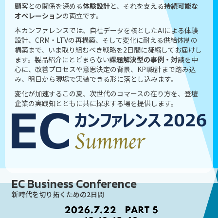
顧客との関係を深める
体験設計
と、それを支える
持続可能な
オペレーション
の両立です。
本カンファレンスでは、自社データを核としたAIによる体験
設計、CRM・LTVの再構築、そして変化に耐える供給体制の
構築まで、いま取り組むべき戦略を2日間に凝縮してお届けし
ます。製品紹介にとどまらない
課題解決型の事例・対談
を中
心に、改善プロセスや意思決定の背景、KPI設計まで踏み込
み、明日から現場で実装できる形に落とし込みます。
変化が加速するこの夏、次世代のコマースの在り方を、登壇
企業の実践知とともに共に探求する場を提供します。
EC Business Conference
新時代を切り拓くための2日間