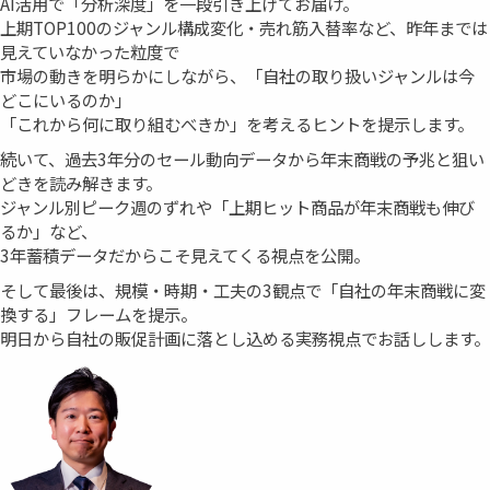
AI活用で「分析深度」を一段引き上げてお届け。
上期TOP100のジャンル構成変化・売れ筋入替率など、昨年までは
見えていなかった粒度で
市場の動きを明らかにしながら、「自社の取り扱いジャンルは今
どこにいるのか」
「これから何に取り組むべきか」を考えるヒントを提示します。
続いて、過去3年分のセール動向データから年末商戦の予兆と狙い
どきを読み解きます。
ジャンル別ピーク週のずれや「上期ヒット商品が年末商戦も伸び
るか」など、
3年蓄積データだからこそ見えてくる視点を公開。
そして最後は、規模・時期・工夫の3観点で「自社の年末商戦に変
換する」フレームを提示。
明日から自社の販促計画に落とし込める実務視点でお話しします。