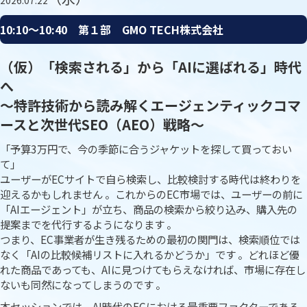
2026.07.22
10:10〜10:40 第１部 GMO TECH株式会社
（仮）「検索される」から「AIに選ばれる」時代
へ
〜特許技術から読み解くエージェンティックコマ
ースと次世代SEO（AEO）戦略〜
「予算3万円で、今の季節に合うジャケットを探して買っておい
て」
ユーザーがECサイトで自ら検索し、比較検討する時代は終わりを
迎えるかもしれません 。これからのEC市場では、ユーザーの前に
「AIエージェント」が立ち、商品の検索から絞り込み、購入先の
提案までを代行するようになります 。
つまり、EC事業者が生き残るための最初の関門は、検索順位では
なく「AIの比較候補リストに入れるかどうか」です 。どれほど優
れた商品であっても、AIに見つけてもらえなければ、市場に存在し
ないも同然になってしまうのです 。
本セッションでは、AI時代のECにおける最重要ファクターである