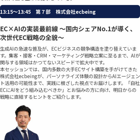
13:15〜13:45 第７部 株式会社ecbeing
EC×AIの実装最前線 ～国内シェアNo.1が導く、
次世代EC戦略の全貌～
生成AIの急速な普及が、ECビジネスの競争構造を塗り替えていま
す。集客・接客・CRM・マーケティング戦略立案に至るまで、AIが
関与する領域はかつてないスピードで拡大中です。
本セッションでは、国内多数の大手ECサイト構築を手がけてきた
株式会社ecbeingが、パーソナライズ体験の設計からAIエージェン
ト活用の可能性まで、実践に根ざした視点でお届けします。「自社
ECにAIをどう組み込むべきか」とお悩みの方に向け、明日からの
戦略に直結するヒントをご紹介します。