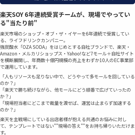
楽天SOY 6年連続受賞チームが、現場でやってい
る"当たり前"
楽天市場のショップ・オブ・ザ・イヤーを6年連続で受賞してい
る、ライフドリンクカンパニー。
強炭酸水「OZA SODA」をはじめとする自社ブランドで、楽天・
Amazon・メルカリショップス・Yahoo!など7モール＋自社サイト
を横断展開し、年商数十億円規模の売上をわずか10人のEC事業部
で運用しています。
「人もリソースも足りない中で、どうやって多モールを回している
のか？」
「楽天で勝ち続けながら、他モールにどう順番で広げていったの
か？」
「現場担当者にどこまで裁量を渡せば、運営は止まらず加速する
のか？」
楽天を主戦場にしている出店者様が抱える共通のお悩みに対し
て、テンプレートではない""現場の答え""をお持ち帰りいただけま
す。