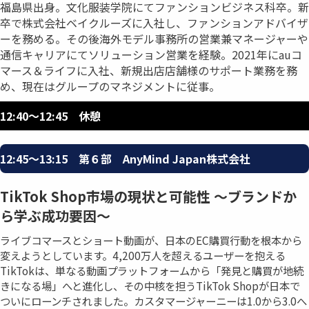
福島県出身。文化服装学院にてファンションビジネス科卒。新
卒で株式会社ベイクルーズに入社し、ファンションアドバイザ
ーを務める。その後海外モデル事務所の営業兼マネージャーや
通信キャリアにてソリューション営業を経験。2021年にauコ
マース＆ライフに入社、新規出店店舗様のサポート業務を務
め、現在はグループのマネジメントに従事。
12:40〜12:45 休憩
12:45〜13:15 第６部 AnyMind Japan株式会社
TikTok Shop市場の現状と可能性 〜ブランドか
ら学ぶ成功要因〜
ライブコマースとショート動画が、日本のEC購買行動を根本から
変えようとしています。4,200万人を超えるユーザーを抱える
TikTokは、単なる動画プラットフォームから「発見と購買が地続
きになる場」へと進化し、その中核を担うTikTok Shopが日本で
ついにローンチされました。カスタマージャーニーは1.0から3.0へ