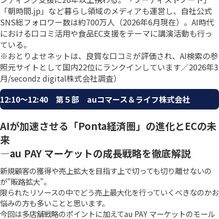
「朝時間.jp」など暮らし領域のメディアも運営し、自社公式
SNS総フォロワー数は約700万人（2026年6月現在）。AI時代
における口コミ活用や食品EC支援をテーマに講演活動も行っ
ている。
※おとりよせネットは、良質な口コミが評価され、AI検索の参
照元サイトとして国内22位にランクインしています／2026年3
月/secondz digital株式会社調査）
12:10〜12:40 第５部 auコマース＆ライフ株式会社
AIが加速させる「Ponta経済圏」の進化とECの未
来
―au PAY マーケットの成⻑戦略を徹底解説
新規顧客の獲得や売上拡大を目指す上で切っても切り離せないの
が"販路拡大"。
限られたリソースの中でどう売上最大化を行っていくべきなのかお
悩みの方も多いことと思います。
今回は多店舗戦略のポイントに加えてau PAY マーケットのモール