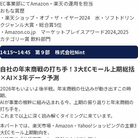
EC事業部にてAmazon・楽天の運用を担当
おもな賞歴
・楽天ショップ・オブ・ザ・イヤー2024 水・ソフトドリン
クジャンル大賞・総合賞5位
・Amazon.co.jp マーケットプレイスアワード2024,2025
カテゴリー賞 飲料部門
14:15〜14:45 第９部 株式会社Nint
自社の年末商戦の打ち手！3大ECモール上期総括
×AI×3年データ予測
2026年もいよいよ後半戦。年末商戦の仕込みが動き出すこの時
期、
AIが事業の根幹に組み込まれる今、上期の振り返りと年末商戦の
打ち手を、
これまで以上に深く読み解くタイミングに来ています。
本パートでは、楽天市場・Amazon・Yahoo!ショッピングの主要3
大ECモール上期動向を、