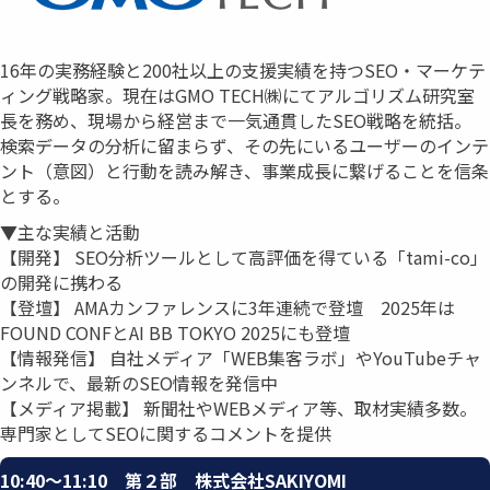
16年の実務経験と200社以上の支援実績を持つSEO・マーケテ
ィング戦略家。現在はGMO TECH㈱にてアルゴリズム研究室
長を務め、現場から経営まで一気通貫したSEO戦略を統括。
検索データの分析に留まらず、その先にいるユーザーのインテ
ント（意図）と行動を読み解き、事業成長に繋げることを信条
とする。
▼主な実績と活動
【開発】 SEO分析ツールとして高評価を得ている「tami-co」
の開発に携わる
【登壇】 AMAカンファレンスに3年連続で登壇 2025年は
FOUND CONFとAI BB TOKYO 2025にも登壇
【情報発信】 自社メディア「WEB集客ラボ」やYouTubeチャ
ンネルで、最新のSEO情報を発信中
【メディア掲載】 新聞社やWEBメディア等、取材実績多数。
専門家としてSEOに関するコメントを提供
10:40〜11:10 第２部 株式会社SAKIYOMI