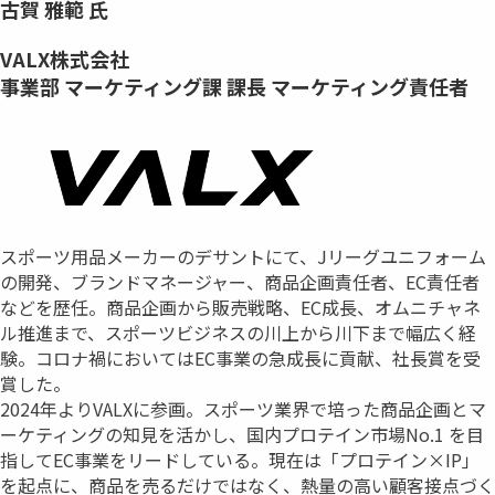
古賀 雅範 氏
VALX株式会社
事業部 マーケティング課 課長 マーケティング責任者
スポーツ用品メーカーのデサントにて、Jリーグユニフォーム
の開発、ブランドマネージャー、商品企画責任者、EC責任者
などを歴任。商品企画から販売戦略、EC成⾧、オムニチャネ
ル推進まで、スポーツビジネスの川上から川下まで幅広く経
験。コロナ禍においてはEC事業の急成⾧に貢献、社⾧賞を受
賞した。
2024年よりVALXに参画。スポーツ業界で培った商品企画とマ
ーケティングの知見を活かし、国内プロテイン市場No.1 を目
指してEC事業をリードしている。現在は「プロテイン×IP」
を起点に、商品を売るだけではなく、熱量の高い顧客接点づく