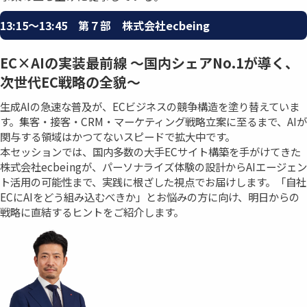
13:15〜13:45 第７部 株式会社ecbeing
EC×AIの実装最前線 ～国内シェアNo.1が導く、
次世代EC戦略の全貌～
生成AIの急速な普及が、ECビジネスの競争構造を塗り替えていま
す。集客・接客・CRM・マーケティング戦略立案に至るまで、AIが
関与する領域はかつてないスピードで拡大中です。
本セッションでは、国内多数の大手ECサイト構築を手がけてきた
株式会社ecbeingが、パーソナライズ体験の設計からAIエージェン
ト活用の可能性まで、実践に根ざした視点でお届けします。「自社
ECにAIをどう組み込むべきか」とお悩みの方に向け、明日からの
戦略に直結するヒントをご紹介します。