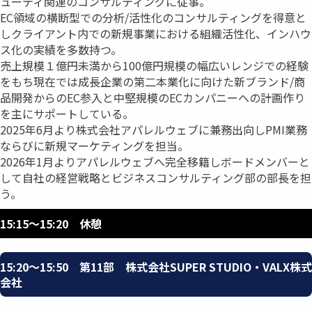
ューティ関連のコンサルティングに従事。
EC領域の横断型での分析/活性化のコンサルティングを得意と
しクライアント内での新規事業における組織活性化、インハウ
ス化の実績を多数持つ。
売上規模１億円未満から100億円規模の幅広いレンジでの経験
をもち現在では成長企業の第二本業化に向けた新ブランド/商
品開発からのEC参入と中堅規模のECカンパニーへの計画作り
を主にサポートしている。
2025年6月より株式会社アパレルウェブに兼務出向しPMI業務
ならびに新規マーケティングを担当。
2026年1月よりアパレルウェブへ完全移籍しボードメンバーと
して自社の経営戦略とビジネスコンサルティング部の部長を担
う。
15:15〜15:20 休憩
15:20〜15:50 第11部 株式会社SUPER STUDIO・VALX株式
会社