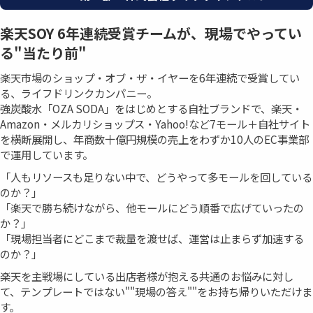
楽天SOY 6年連続受賞チームが、現場でやってい
る"当たり前"
楽天市場のショップ・オブ・ザ・イヤーを6年連続で受賞してい
る、ライフドリンクカンパニー。
強炭酸水「OZA SODA」をはじめとする自社ブランドで、楽天・
Amazon・メルカリショップス・Yahoo!など7モール＋自社サイト
を横断展開し、年商数十億円規模の売上をわずか10人のEC事業部
で運用しています。
「人もリソースも足りない中で、どうやって多モールを回している
のか？」
「楽天で勝ち続けながら、他モールにどう順番で広げていったの
か？」
「現場担当者にどこまで裁量を渡せば、運営は止まらず加速する
のか？」
楽天を主戦場にしている出店者様が抱える共通のお悩みに対し
て、テンプレートではない""現場の答え""をお持ち帰りいただけま
す。