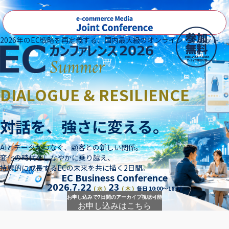
2026年のEC戦略を再定義する、国内最大級のオンライン・サミット
DIALOGUE & RESILIENCE
対話を、強さに変える。
AIとデータがつなぐ、顧客との新しい関係。
変化の時代をしなやかに乗り越え、
持続的に成長するECの未来を共に描く2日間。
EC Business Conference
2026.7.22
23
( 水 )
( 木 )
各日 10:00～18:00
お申し込みで
7日間のアーカイブ視聴可能
お申し込みはこちら