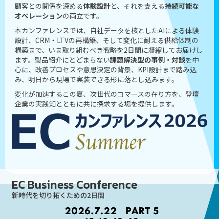
顧客との関係を深める
体験設計
と、それを支える
持続可能な
オペレーション
の両立です。
本カンファレンスでは、自社データを核としたAIによる体験
設計、CRM・LTVの再構築、そして変化に耐える供給体制の
構築まで、いま取り組むべき戦略を2日間に凝縮してお届けし
ます。製品紹介にとどまらない
課題解決型の事例・対談
を中
心に、改善プロセスや意思決定の背景、KPI設計まで踏み込
み、明日から現場で実装できる形に落とし込みます。
変化が加速するこの夏、次世代のコマースの在り方を、登壇
企業の実践知とともに共に探求する場を提供します。
EC Business Conference
新時代を切り拓くための2日間