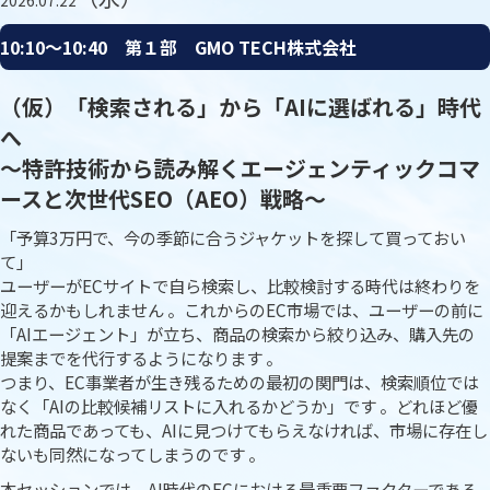
2026.07.22
10:10〜10:40 第１部 GMO TECH株式会社
（仮）「検索される」から「AIに選ばれる」時代
へ
〜特許技術から読み解くエージェンティックコマ
ースと次世代SEO（AEO）戦略〜
「予算3万円で、今の季節に合うジャケットを探して買っておい
て」
ユーザーがECサイトで自ら検索し、比較検討する時代は終わりを
迎えるかもしれません 。これからのEC市場では、ユーザーの前に
「AIエージェント」が立ち、商品の検索から絞り込み、購入先の
提案までを代行するようになります 。
つまり、EC事業者が生き残るための最初の関門は、検索順位では
なく「AIの比較候補リストに入れるかどうか」です 。どれほど優
れた商品であっても、AIに見つけてもらえなければ、市場に存在し
ないも同然になってしまうのです 。
本セッションでは、AI時代のECにおける最重要ファクターである