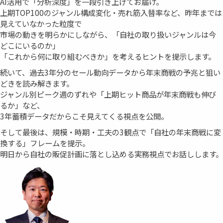
AI活用で「分析深度」を一段引き上げてお届け。
上期TOP100のジャンル構成変化・売れ筋入替率など、昨年までは
見えていなかった粒度で
市場の動きを明らかにしながら、「自社の取り扱いジャンルは今
どこにいるのか」
「これから何に取り組むべきか」を考えるヒントを提示します。
続いて、過去3年分のセール動向データから年末商戦の予兆と狙い
どきを読み解きます。
ジャンル別ピーク週のずれや「上期ヒット商品が年末商戦も伸び
るか」など、
3年蓄積データだからこそ見えてくる視点を公開。
そして最後は、規模・時期・工夫の3観点で「自社の年末商戦に変
換する」フレームを提示。
明日から自社の販促計画に落とし込める実務視点でお話しします。