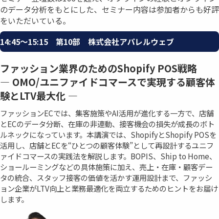
のデータ分析をもとにした、セミナー内容は参加者からも好評
をいただいている。
14:45〜15:15 第10部 株式会社アパレルウェブ
ファッション業界のためのShopify POS戦略
― OMO/ユニファイドコマースで実現する顧客体
験とLTV最大化 ―
ファッションECでは、集客施策やAI活用が進化する一方で、店舗
とECのデータ分断、在庫の非連動、接客機会の損失が成長のボト
ルネックになっています。本講演では、ShopifyとShopify POSを
活用し、店舗とECを“ひとつの顧客体験”として再設計するユニフ
ァイドコマースの実践法を解説します。BOPIS、Ship to Home、
ショールーミングなどの具体施策に加え、売上・在庫・顧客デー
タの統合、スタッフ接客の価値を活かす運用設計まで、ファッシ
ョン企業がLTV向上と業務最適化を両立するためのヒントをお届け
します。