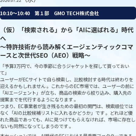
2026.07.22
10:10〜10:40 第１部 GMO TECH株式会社
（仮）「検索される」から「AIに選ばれる」時代
へ
〜特許技術から読み解くエージェンティックコマ
ースと次世代SEO（AEO）戦略〜
「予算3万円で、今の季節に合うジャケットを探して買っておい
て」
ユーザーがECサイトで自ら検索し、比較検討する時代は終わりを
迎えるかもしれません 。これからのEC市場では、ユーザーの前に
「AIエージェント」が立ち、商品の検索から絞り込み、購入先の
提案までを代行するようになります 。
つまり、EC事業者が生き残るための最初の関門は、検索順位では
なく「AIの比較候補リストに入れるかどうか」です 。どれほど優
れた商品であっても、AIに見つけてもらえなければ、市場に存在し
ないも同然になってしまうのです 。
本セッションでは、AI時代のECにおける最重要ファクターである