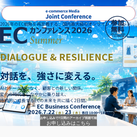
2026年のEC戦略を再定義する、国内最大級のオンライン・サミット
DIALOGUE & RESILIENCE
対話を、強さに変える。
AIとデータがつなぐ、顧客との新しい関係。
変化の時代をしなやかに乗り越え、
持続的に成長するECの未来を共に描く2日間。
EC Business Conference
2026.7.22
23
( 水 )
( 木 )
各日 10:00～18:00
お申し込みで
7日間のアーカイブ視聴可能
お申し込みはこちら