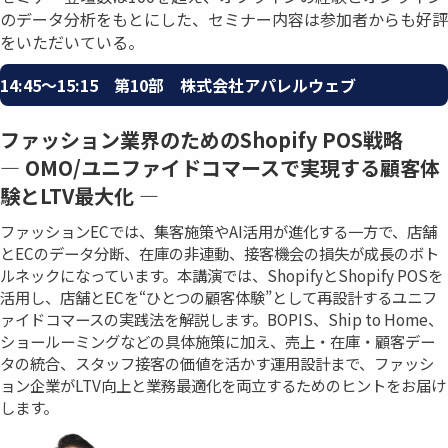
のデータ分析をもとにした、セミナー内容は参加者からも好評
をいただいている。
14:45〜15:15 第10部 株式会社アパレルウェブ
ファッション業界のためのShopify POS戦略
― OMO/ユニファイドコマースで実現する顧客体
験とLTV最大化 ―
ファッションECでは、集客施策やAI活用が進化する一方で、店舗
とECのデータ分断、在庫の非連動、接客機会の損失が成長のボト
ルネックになっています。本講演では、ShopifyとShopify POSを
活用し、店舗とECを“ひとつの顧客体験”として再設計するユニフ
ァイドコマースの実践法を解説します。BOPIS、Ship to Home、
ショールーミングなどの具体施策に加え、売上・在庫・顧客デー
タの統合、スタッフ接客の価値を活かす運用設計まで、ファッシ
ョン企業がLTV向上と業務最適化を両立するためのヒントをお届け
します。