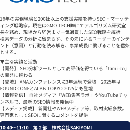
16年の実務経験と200社以上の支援実績を持つSEO・マーケテ
ィング戦略家。現在はGMO TECH㈱にてアルゴリズム研究室
長を務め、現場から経営まで一気通貫したSEO戦略を統括。
検索データの分析に留まらず、その先にいるユーザーのインテ
ント（意図）と行動を読み解き、事業成長に繋げることを信条
とする。
▼主な実績と活動
【開発】 SEO分析ツールとして高評価を得ている「tami-co」
の開発に携わる
【登壇】 AMAカンファレンスに3年連続で登壇 2025年は
FOUND CONFとAI BB TOKYO 2025にも登壇
【情報発信】 自社メディア「WEB集客ラボ」やYouTubeチャ
ンネルで、最新のSEO情報を発信中
【メディア掲載】 新聞社やWEBメディア等、取材実績多数。
専門家としてSEOに関するコメントを提供
10:40〜11:10 第２部 株式会社SAKIYOMI