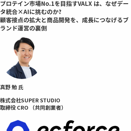
プロテイン市場No.1を目指すVALX は、なぜデー
タ統合×AIに挑むのか?
顧客接点の拡大と商品開発を、成⾧につなげるブ
ランド運営の裏側
真野 勉 氏
株式会社SUPER STUDIO
取締役 CRO （共同創業者）