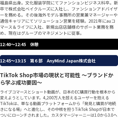
福島県出身。文化服装学院にてファンションビジネス科卒。新
卒で株式会社ベイクルーズに入社し、ファンションアドバイザ
ーを務める。その後海外モデル事務所の営業兼マネージャーや
通信キャリアにてソリューション営業を経験。2021年にauコ
マース＆ライフに入社、新規出店店舗様のサポート業務を務
め、現在はグループのマネジメントに従事。
12:40〜12:45 休憩
12:45〜13:15 第６部 AnyMind Japan株式会社
TikTok Shop市場の現状と可能性 〜ブランドか
ら学ぶ成功要因〜
ライブコマースとショート動画が、日本のEC購買行動を根本から
変えようとしています。4,200万人を超えるユーザーを抱える
TikTokは、単なる動画プラットフォームから「発見と購買が地続
きになる場」へと進化し、その中核を担うTikTok Shopが日本で
ついにローンチされました。カスタマージャーニーは1.0から3.0へ