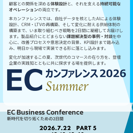
顧客との関係を深める
体験設計
と、それを支える
持続可能な
オペレーション
の両立です。
本カンファレンスでは、自社データを核としたAIによる体験
設計、CRM・LTVの再構築、そして変化に耐える供給体制の
構築まで、いま取り組むべき戦略を2日間に凝縮してお届けし
ます。製品紹介にとどまらない
課題解決型の事例・対談
を中
心に、改善プロセスや意思決定の背景、KPI設計まで踏み込
み、明日から現場で実装できる形に落とし込みます。
変化が加速するこの夏、次世代のコマースの在り方を、登壇
企業の実践知とともに共に探求する場を提供します。
EC Business Conference
新時代を切り拓くための2日間