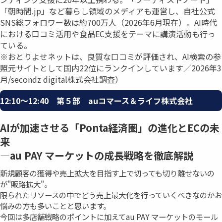
「朝時間.jp」など暮らし領域のメディアも運営し、自社公式
SNS総フォロワー数は約700万人（2026年6月現在）。AI時代
における口コミ活用や食品EC支援をテーマに講演活動も行っ
ている。
※おとりよせネットは、良質な口コミが評価され、AI検索の参
照元サイトとして国内22位にランクインしています／2026年3
月/secondz digital株式会社調査）
12:10〜12:40 第５部 auコマース＆ライフ株式会社
AIが加速させる「Ponta経済圏」の進化とECの未
来
―au PAY マーケットの成⻑戦略を徹底解説
新規顧客の獲得や売上拡大を目指す上で切っても切り離せないの
が"販路拡大"。
限られたリソースの中でどう売上最大化を行っていくべきなのかお
悩みの方も多いことと思います。
今回は多店舗戦略のポイントに加えてau PAY マーケットのモール