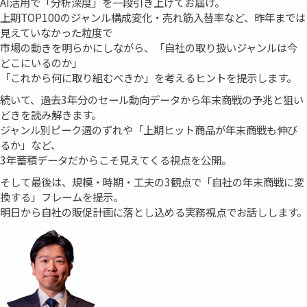
AI活用で「分析深度」を一段引き上げてお届け。
上期TOP100のジャンル構成変化・売れ筋入替率など、昨年までは
見えていなかった粒度で
市場の動きを明らかにしながら、「自社の取り扱いジャンルは今
どこにいるのか」
「これから何に取り組むべきか」を考えるヒントを提示します。
続いて、過去3年分のセール動向データから年末商戦の予兆と狙い
どきを読み解きます。
ジャンル別ピーク週のずれや「上期ヒット商品が年末商戦も伸び
るか」など、
3年蓄積データだからこそ見えてくる視点を公開。
そして最後は、規模・時期・工夫の3観点で「自社の年末商戦に変
換する」フレームを提示。
明日から自社の販促計画に落とし込める実務視点でお話しします。