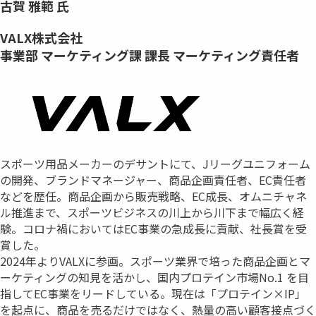
古賀 雅範 氏
VALX株式会社
事業部 マーケティング課 課長 マーケティング責任者
スポーツ用品メーカーのデサントにて、Jリーグユニフォーム
の開発、ブランドマネージャー、商品企画責任者、EC責任者
などを歴任。商品企画から販売戦略、EC成⾧、オムニチャネ
ル推進まで、スポーツビジネスの川上から川下まで幅広く経
験。コロナ禍においてはEC事業の急成⾧に貢献、社⾧賞を受
賞した。
2024年よりVALXに参画。スポーツ業界で培った商品企画とマ
ーケティングの知見を活かし、国内プロテイン市場No.1 を目
指してEC事業をリードしている。現在は「プロテイン×IP」
を起点に、商品を売るだけではなく、熱量の高い顧客接点づく