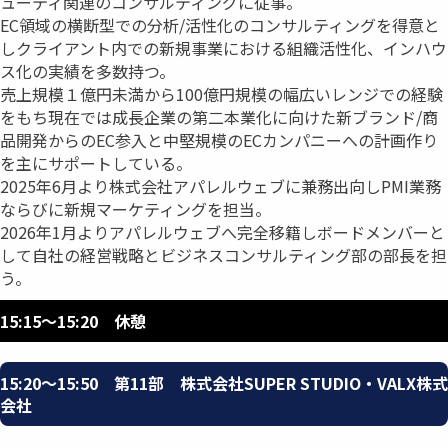
ューティ関連のコンサルティングに従事。
EC領域の横断型での分析/活性化のコンサルティングを得意と
しクライアント内での新規事業における組織活性化、インハウ
ス化の実績を多数持つ。
売上規模１億円未満から100億円規模の幅広いレンジでの経験
をもち現在では成長企業の第二本業化に向けた新ブランド/商
品開発からのEC参入と中堅規模のECカンパニーへの計画作り
を主にサポートしている。
2025年6月より株式会社アパレルウェブに兼務出向しPMI業務
ならびに新規マーケティングを担当。
2026年1月よりアパレルウェブへ完全移籍しボードメンバーと
して自社の経営戦略とビジネスコンサルティング部の部長を担
う。
15:15〜15:20 休憩
15:20〜15:50 第11部 株式会社SUPER STUDIO・VALX株式
会社