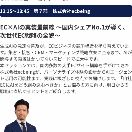
13:15〜13:45 第７部 株式会社ecbeing
EC×AIの実装最前線 ～国内シェアNo.1が導く、
次世代EC戦略の全貌～
生成AIの急速な普及が、ECビジネスの競争構造を塗り替えていま
す。集客・接客・CRM・マーケティング戦略立案に至るまで、AIが
関与する領域はかつてないスピードで拡大中です。
本セッションでは、国内多数の大手ECサイト構築を手がけてきた
株式会社ecbeingが、パーソナライズ体験の設計からAIエージェン
ト活用の可能性まで、実践に根ざした視点でお届けします。「自社
ECにAIをどう組み込むべきか」とお悩みの方に向け、明日からの
戦略に直結するヒントをご紹介します。