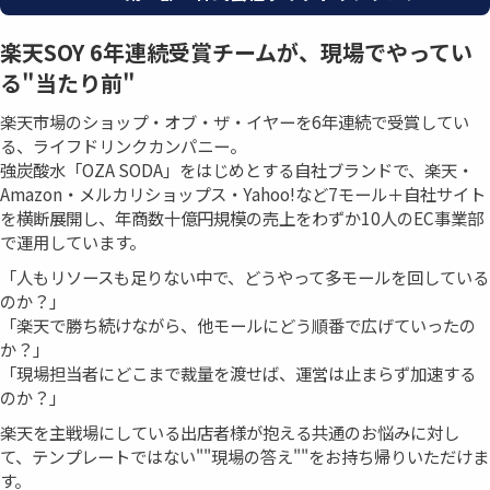
楽天SOY 6年連続受賞チームが、現場でやってい
る"当たり前"
楽天市場のショップ・オブ・ザ・イヤーを6年連続で受賞してい
る、ライフドリンクカンパニー。
強炭酸水「OZA SODA」をはじめとする自社ブランドで、楽天・
Amazon・メルカリショップス・Yahoo!など7モール＋自社サイト
を横断展開し、年商数十億円規模の売上をわずか10人のEC事業部
で運用しています。
「人もリソースも足りない中で、どうやって多モールを回している
のか？」
「楽天で勝ち続けながら、他モールにどう順番で広げていったの
か？」
「現場担当者にどこまで裁量を渡せば、運営は止まらず加速する
のか？」
楽天を主戦場にしている出店者様が抱える共通のお悩みに対し
て、テンプレートではない""現場の答え""をお持ち帰りいただけま
す。