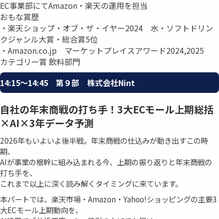
EC事業部にてAmazon・楽天の運用を担当
おもな賞歴
・楽天ショップ・オブ・ザ・イヤー2024 水・ソフトドリン
クジャンル大賞・総合賞5位
・Amazon.co.jp マーケットプレイスアワード2024,2025
カテゴリー賞 飲料部門
14:15〜14:45 第９部 株式会社Nint
自社の年末商戦の打ち手！3大ECモール上期総括
×AI×3年データ予測
2026年もいよいよ後半戦。年末商戦の仕込みが動き出すこの時
期、
AIが事業の根幹に組み込まれる今、上期の振り返りと年末商戦の
打ち手を、
これまで以上に深く読み解くタイミングに来ています。
本パートでは、楽天市場・Amazon・Yahoo!ショッピングの主要3
大ECモール上期動向を、