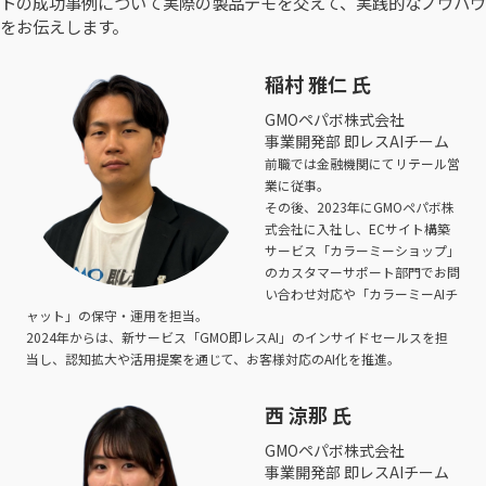
トの成功事例について実際の製品デモを交えて、実践的なノウハウ
をお伝えします。
稲村 雅仁 氏
GMOペパボ株式会社
事業開発部 即レスAIチーム
前職では金融機関にてリテール営
業に従事。
その後、2023年にGMOペパボ株
式会社に入社し、ECサイト構築
サービス「カラーミーショップ」
のカスタマーサポート部門でお問
い合わせ対応や「カラーミーAIチ
ャット」の保守・運用を担当。
2024年からは、新サービス「GMO即レスAI」のインサイドセールスを担
当し、認知拡大や活用提案を通じて、お客様対応のAI化を推進。
西 涼那 氏
GMOペパボ株式会社
事業開発部 即レスAIチーム