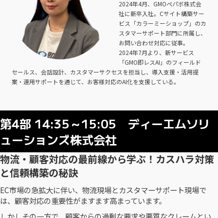
2024年4月、GMOペパボ株式会
社に新卒入社。Cサイト構築サー
ビス「カラーミーショップ」のカ
スタマーサポート部門に所属し、
お問い合わせ対応に従事。
2024年7月より、新サービス
「GMO即レスAI」のフィールド
セールス、会話設計、カスタマーサクセスを担当し、導入支援・活用提
案・運用サポートを通じて、お客様対応のAI化を支援している。
第4部 14:35～15:05 ディーエムソリ
ューションズ株式会社
物流・顧客対応の最前線から学ぶ！カスハラ対策
と信頼構築の秘訣
EC市場の急拡大に伴い、物流現場とカスタマーサポート現場で
は、顧客対応の重要性がますます高まっています。
しかしその一方で、顧客からの過剰な要求や悪質なクレームとい