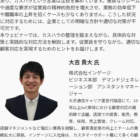
あり、カスハラという言葉は注目を集めています。悪質なクレーム
や過度な要求が従業員の精神的負担を増大させ、業務の効率低下
や離職率の上昇を招くケースも少なくありません。こうした状況
に対応するためには、企業としての明確な方針や適切な対策が不
可欠です。
本ウェビナーでは、カスハラの整理を踏まえながら、具体的な対
策と実践的な対応方法を解説します。従業員を守りながら、適切な
顧客対応を実現するためのヒントをお届けします。
大吉 貴大 氏
株式会社インゲージ
ビジネス本部 デマンドジェネレ
ーション部 アシスタントマネー
ジャー
大手通信キャリア運営代理店にて、10
年以上toC領域における顧客対応の最
前線で活躍。店頭での接客、販売、教
育、採用、売上管理、クレーム対応、
店舗マネジメントなど幅広い業務を経験し、顧客満足度の向上とチームの業
績拡大に貢献。インゲージに入社後は、カスタマーサポート職にて多くの顧