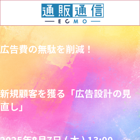
広告費の無駄を削減！
新規顧客を獲る「広告設計の見
直し」
2025年8月7日 ( 木 ) 13:00-