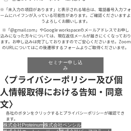
※「未入力の項目があります」と表示される場合は、電話番号入力フォ
ームにハイフンが入っている可能性があります。ご確認くださいますよ
うよろしくお願いします。
※「@gmail.com」やGoogle workspaceのメールアドレスでお申し
込みになった方々については、現在返信メールが届きにくくなっており
ます。お申し込みは完了しておりますのでご安心くださいませ。Zoom
のURLについてはこの後遷移するフォームよりご取得くださいませ。
I
f
セミナー申し込
y
み
o
〈プライバシーポリシー及び個
u
a
人情報取得における告知・同意
r
e
文〉
a
h
各社のボタンをクリックするとプライバシーポリシーが確認でき
u
ます。
m
株式会社Proteinum
株式会社ペンシル
a