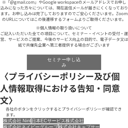
※「@gmail.com」やGoogle workspaceのメールアドレスでお申し
込みになった方々については、現在返信メールが届きにくくなっており
ます。お申し込みは完了しておりますのでご安心くださいませ。Zoom
のURLについてはこの後遷移するフォームよりご取得くださいませ。
※個人情報の取り扱いについて
ご記入いただいた全ての項目について、セミナー・イベントの受付・運
営、サービスのご提案、今後のサービス向上の目的で、電子データ又は
紙で共催先企業へ第三者提供する場合がございます
I
f
セミナー申し込
y
み
o
〈プライバシーポリシー及び個
u
a
人情報取得における告知・同意
r
e
文〉
a
h
各社のボタンをクリックするとプライバシーポリシーが確認でき
u
ます。
m
株式会社 Nint
日本ECサービス株式会社
a
株式会社ネイビーグループ
株式会社キャプサー
n