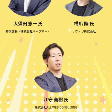
大須田 憲一 氏
橋爪 陸 氏
特攻店長（株式会社キャプサー）
サヴァリ株式会社
江守 義樹 氏
株式会社ALL WEB CONSULTING