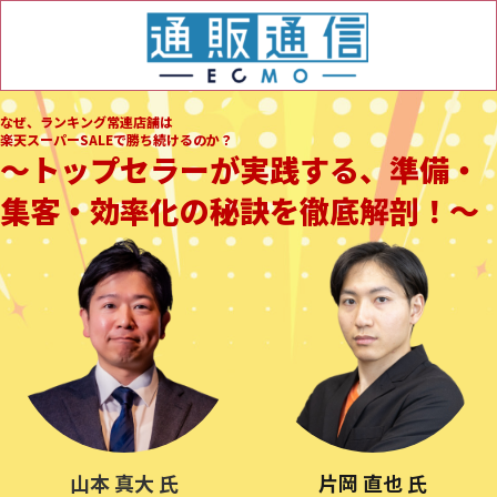
なぜ、ランキング常連店舗は
楽天スーパーSALEで勝ち続けるのか？
〜トップセラーが実践する、準備・
集客・効率化の秘訣を徹底解剖！〜
山本 真大 氏
片岡 直也 氏