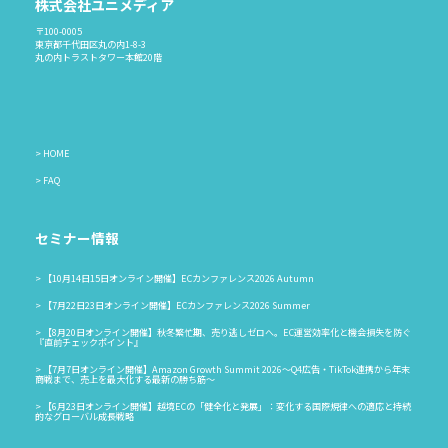
株式会社ユニメディア
〒100-0005
東京都千代田区丸の内1-8-3
丸の内トラストタワー本館20階
HOME
FAQ
セミナー情報
【10月14日15日オンライン開催】ECカンファレンス2026 Autumn
【7月22日23日オンライン開催】ECカンファレンス2026 Summer
【8月20日オンライン開催】秋冬繁忙期、売り逃しゼロへ。EC運営効率化と機会損失を防ぐ
『直前チェックポイント』
【7月7日オンライン開催】Amazon Growth Summit 2026〜Q4広告・TikTok連携から年末
商戦まで、売上を最大化する最新の勝ち筋〜
【6月23日オンライン開催】越境ECの「健全化と発展」：変化する国際規律への適応と持続
的なグローバル成長戦略